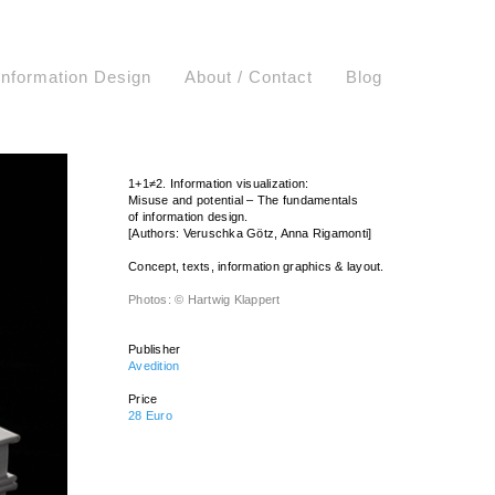
Information Design
About / Contact
Blog
1+1≠2. Information visualization:
Misuse and potential – The fundamentals
of information design.
[Authors: Veruschka Götz, Anna Rigamonti]
Concept, texts, information graphics & layout.
Photos: © Hartwig Klappert
Publisher
Avedition
Price
28 Euro