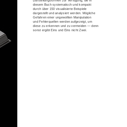
Darstellungsformen zur Verfügung, die in
diesem Buch systematisch und kompakt
durch über 150 visualisierte Beispiele
dargestellt und analysiert werden. Mögliche
Gefahren einer ungewollten Manipulation
und Fehlerquellen werden aufgezeigt, um
diese zu erkennen und zu vermeiden — denn
sonst ergibt Eins und Eins nicht Zwei.